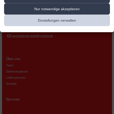
Apotheke am Eck
Nur notwendige akzeptieren
Kirchstr. 2
,
79585
Steinen
+49-7627/13 22
Einstellungen verwalten
+49-7627/35 15
apotheke-am-eck@t-online.de
Über uns
Team
Stellenangebote
Lieferoptionen
Kontakt
Services