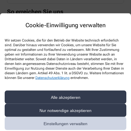
So erreichen Sie uns
Cookie-Einwilligung verwalten
Apotheker/-in
Dani Schmidt
Wir setzen Cookies, die für den Betrieb der Website technisch erforderlich
sind. Darüber hinaus verwenden wir Cookies, um unsere Website für Sie
optimal zu gestalten und fortlaufend zu verbessern. Mit Ihrer Zustimmung
Telefonnummer
geben wir Informationen zu Ihrer Verwendung unserer Website auch an
Drittanbieter weiter. Soweit dabei Daten in Ländern verarbeitet werden, in
+49-7627/13 22
denen kein angemessenes Datenschutzniveau besteht, stimmen Sie mit Ihrer
Einwilligung zur Nutzung dieser Dienste auch der Verarbeitung Ihrer Daten in
Faxnummer
diesen Ländern gem. Artikel 49 Abs. 1 lit. a DSGVO zu. Weitere Informationen
können Sie unserer
Datenschutzerklärung
entnehmen.
+49-7627/35 15
E-Mail-Adresse
Alle akzeptieren
apotheke-am-eck@t-online.de
Nur notwendige akzeptieren
Mit dem Laden der Karte stimmen Sie den
Datenschutzbestimmungen von Google zu.
Einstellungen verwalten
Klicken Sie auf „Karte Laden“, um Google