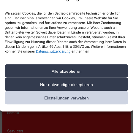
Kontakt
Wir setzen Cookies, die für den Betrieb der Website technisch erforderlich
sind. Darüber hinaus verwenden wir Cookies, um unsere Website für Sie
Apotheke am Eck
optimal zu gestalten und fortlaufend zu verbessern. Mit Ihrer Zustimmung
geben wir Informationen zu Ihrer Verwendung unserer Website auch an
Kirchstr. 2
,
79585
Steinen
Drittanbieter weiter. Soweit dabei Daten in Ländern verarbeitet werden, in
denen kein angemessenes Datenschutzniveau besteht, stimmen Sie mit Ihrer
+49-7627/13 22
Einwilligung zur Nutzung dieser Dienste auch der Verarbeitung Ihrer Daten in
diesen Ländern gem. Artikel 49 Abs. 1 lit. a DSGVO zu. Weitere Informationen
+49-7627/35 15
können Sie unserer
Datenschutzerklärung
entnehmen.
apotheke-am-eck@t-online.de
Alle akzeptieren
Über uns
Nur notwendige akzeptieren
Team
Einstellungen verwalten
Stellenangebote
Lieferoptionen
Kontakt
Services