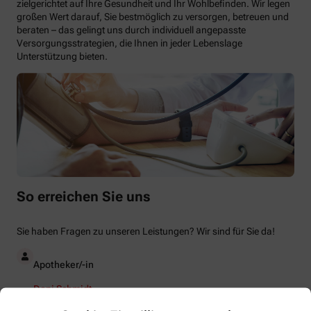
zielgerichtet auf Ihre Gesundheit und Ihr Wohlbefinden. Wir legen
großen Wert darauf, Sie bestmöglich zu versorgen, betreuen und
beraten – das gelingt uns durch individuell angepasste
Versorgungsstrategien, die Ihnen in jeder Lebenslage
Unterstützung bieten.
So erreichen Sie uns
Sie haben Fragen zu unseren Leistungen? Wir sind für Sie da!
Apotheker/-in
Dani Schmidt