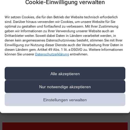
Cookie-Einwilligung verwalten
Telefonnummer
+49-7627/13 22
Wir setzen Cookies, die für den Betrieb der Website technisch erforderlich
sind. Darüber hinaus verwenden wir Cookies, um unsere Website für Sie
Faxnummer
optimal zu gestalten und fortlaufend zu verbessern. Mit Ihrer Zustimmung
geben wir Informationen zu Ihrer Verwendung unserer Website auch an
+49-7627/35 15
Drittanbieter weiter. Soweit dabei Daten in Ländern verarbeitet werden, in
denen kein angemessenes Datenschutzniveau besteht, stimmen Sie mit Ihrer
Einwilligung zur Nutzung dieser Dienste auch der Verarbeitung Ihrer Daten in
E-Mail-Adresse
diesen Ländern gem. Artikel 49 Abs. 1 lit. a DSGVO zu. Weitere Informationen
können Sie unserer
Datenschutzerklärung
entnehmen.
apotheke-am-eck@t-online.de
Mit dem Laden der Karte stimmen Sie den
Alle akzeptieren
Datenschutzbestimmungen von Google zu.
Klicken Sie auf „Karte Laden“, um Google
Apotheke am Eck, Kirchstr. 2, 79585 Steinen
Nur notwendige akzeptieren
map zu aktivieren.
Cookie-Richtlinie
Einstellungen verwalten
Karte laden